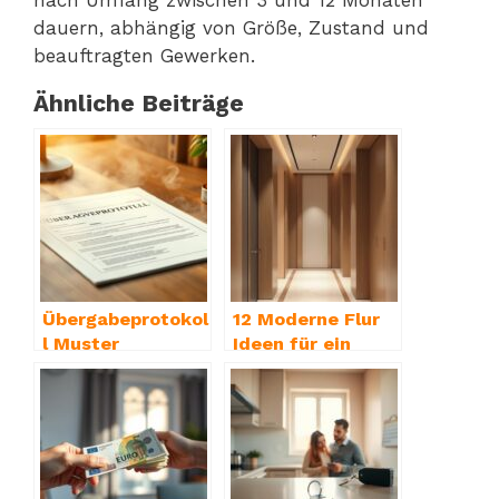
dauern, abhängig von Größe, Zustand und
beauftragten Gewerken.
Ähnliche Beiträge
Übergabeprotokol
12 Moderne Flur
l Muster
Ideen für ein
kostenlos:
stilvolles Zuhause
Professionelle
Immobilienüberga
be