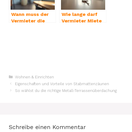
Wann muss der
Wie lange darf
Vermieter die
Vermieter Miete
Kaution
für Küche
zurückzahlen
verlangen
Kategorien
Wohnen & Einrichten
Eigenschaften und Vorteile von Stabmattenzäunen
So wählst du die richtige Metall-Terrassenüberdachung
Schreibe einen Kommentar