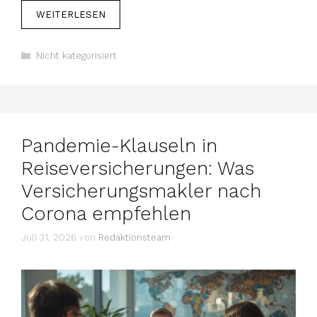
WEITERLESEN
Kategorien
Nicht kategorisiert
Pandemie-Klauseln in
Reiseversicherungen: Was
Versicherungsmakler nach
Corona empfehlen
Juli 31, 2026
von
Redaktionsteam