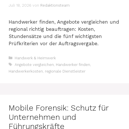
Juli 18, 2026
von
Redaktionsteam
Handwerker finden, Angebote vergleichen und
regional richtig beauftragen: Kosten,
Stundensätze und die fünf wichtigsten
Prüfkriterien vor der Auftragsvergabe.
Kategorien
Handwerk & Heimwerk
Schlagwörter
Angebote vergleichen
,
Handwerker finden
,
Handwerkerkosten
,
regionale Dienstleister
Mobile Forensik: Schutz für
Unternehmen und
Führungskräfte