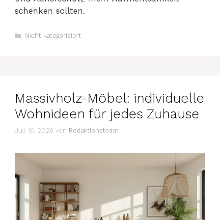
schenken sollten.
Kategorien
Nicht kategorisiert
Massivholz-Möbel: individuelle
Wohnideen für jedes Zuhause
Juli 16, 2026
von
Redaktionsteam