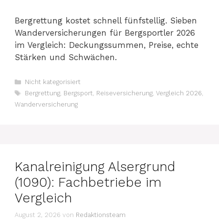
Bergrettung kostet schnell fünfstellig. Sieben
Wanderversicherungen für Bergsportler 2026
im Vergleich: Deckungssummen, Preise, echte
Stärken und Schwächen.
Kategorien
Nicht kategorisiert
Schlagwörter
Bergrettung
,
Bergsport
,
Reiseversicherung
,
Vergleich 2026
,
Wanderversicherung
Kanalreinigung Alsergrund
(1090): Fachbetriebe im
Vergleich
August 2, 2026
von
Redaktionsteam