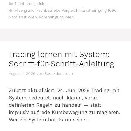
Kategorien
Nicht kategorisiert
Schlagwörter
Alsergrund
,
Fachbetriebe Vergleich
,
Kanalreinigung 1090
,
Notdienst Wien
,
Rohrreinigung Wien
Trading lernen mit System:
Schritt-für-Schritt-Anleitung
August 1, 2026
von
Redaktionsteam
Zuletzt aktualisiert: 24. Juni 2026 Trading mit
System bedeutet, nach klaren, vorab
definierten Regeln zu handeln — statt
impulsiv auf jede Kursbewegung zu reagieren.
Wer ein System hat, kann seine …