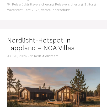
Schlagwörter
Reiserücktrittsversicherung
,
Reiseversicherung
,
Stiftung
Warentest
,
Test 2026
,
Verbraucherschutz
Nordlicht-Hotspot in
Lappland – NOA Villas
Juli 28, 2026
von
Redaktionsteam