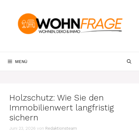
Zum
Inhalt
springen
MENÜ
Holzschutz: Wie Sie den
Immobilienwert langfristig
sichern
Juni 23, 2026
von
Redaktionsteam