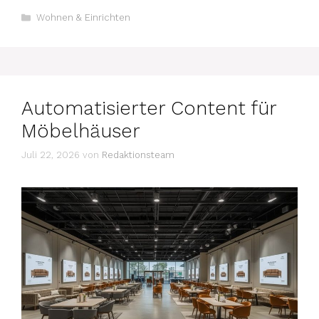
Kategorien
Wohnen & Einrichten
Automatisierter Content für
Möbelhäuser
Juli 22, 2026
von
Redaktionsteam