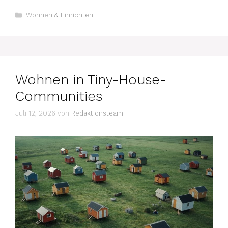
Kategorien
Wohnen & Einrichten
Wohnen in Tiny-House-
Communities
Juli 12, 2026
von
Redaktionsteam