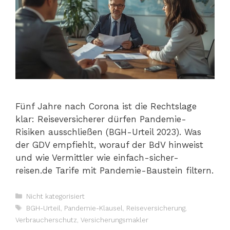
Fünf Jahre nach Corona ist die Rechtslage
klar: Reiseversicherer dürfen Pandemie-
Risiken ausschließen (BGH-Urteil 2023). Was
der GDV empfiehlt, worauf der BdV hinweist
und wie Vermittler wie einfach-sicher-
reisen.de Tarife mit Pandemie-Baustein filtern.
Kategorien
Nicht kategorisiert
Schlagwörter
BGH-Urteil
,
Pandemie-Klausel
,
Reiseversicherung
,
Verbraucherschutz
,
Versicherungsmakler