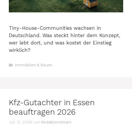
Tiny-House-Communities wachsen in
Deutschland. Was steckt hinter dem Konzept,
wer lebt dort, und was kostet der Einstieg
wirklich?
Kategorien
Immobilien & Bauen
Kfz-Gutachter in Essen
beauftragen 2026
Juli 12, 2026
von
Redaktionsteam