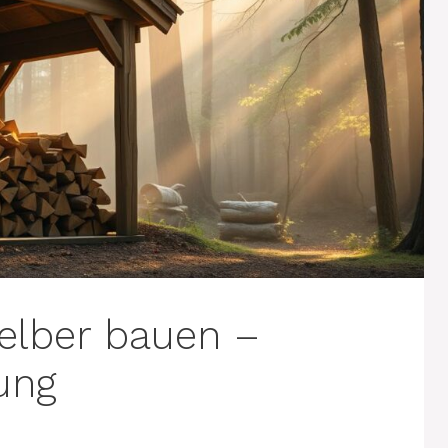
elber bauen –
ung