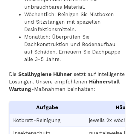
unbrauchbares Material.
Wöchentlich: Reinigen Sie Nistboxen
und Sitzstangen mit speziellen
Desinfektionsmitteln.
Monatlich: Überprüfen Sie
Dachkonstruktion und Bodenaufbau
auf Schäden. Erneuern Sie Dachpappe
alle 3-5 Jahre.
Die
Stallhygiene Hühner
setzt auf intelligente
Lösungen. Unsere empfohlenen
Hühnerstall
Wartung
-Maßnahmen beinhalten:
Aufgabe
Häufig
Kotbrett-Reinigung
jeweils 2x wöchent
Insektenschutz
quartalsweise Prr