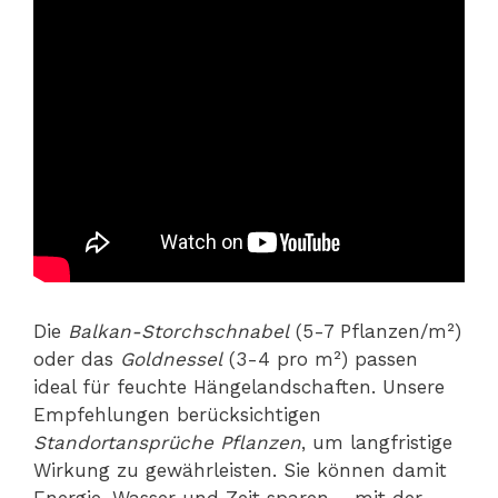
Die
Balkan-Storchschnabel
(5-7 Pflanzen/m²)
oder das
Goldnessel
(3-4 pro m²) passen
ideal für feuchte Hängelandschaften. Unsere
Empfehlungen berücksichtigen
Standortansprüche Pflanzen
, um langfristige
Wirkung zu gewährleisten. Sie können damit