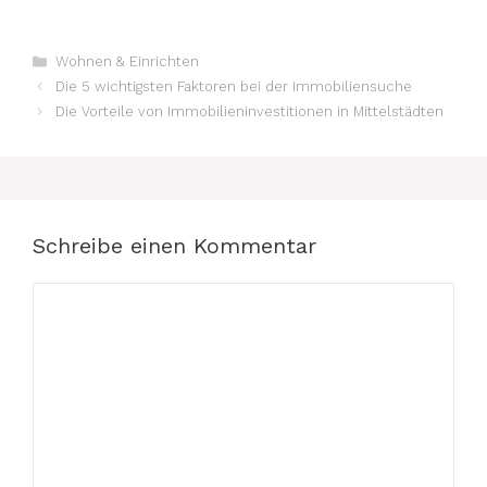
Kategorien
Wohnen & Einrichten
Die 5 wichtigsten Faktoren bei der Immobiliensuche
Die Vorteile von Immobilieninvestitionen in Mittelstädten
Schreibe einen Kommentar
Kommentar