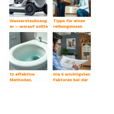
Wasserstaubsaug
Tipps für einen
er – worauf sollte
reibungslosen
man achten?
internationalen
Umzug
12 effektive
Die 5 wichtigsten
Methoden,
Faktoren bei der
Urinstein im WC
Immobilienbewer
zu entfernen
tung