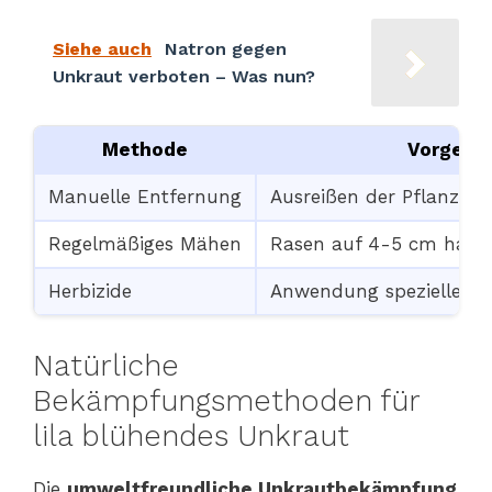
Siehe auch
Natron gegen
Unkraut verboten – Was nun?
Methode
Vorgehe
Manuelle Entfernung
Ausreißen der Pflanzen
Regelmäßiges Mähen
Rasen auf 4-5 cm halten
Herbizide
Anwendung spezieller M
Natürliche
Bekämpfungsmethoden für
lila blühendes Unkraut
Die
umweltfreundliche Unkrautbekämpfung