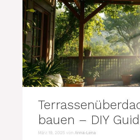
Terrassenüberda
bauen – DIY Gui
März 19, 2025
von
Anna-Lena