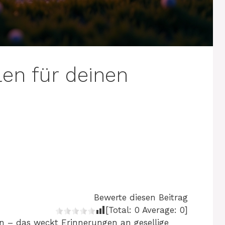
len für deinen
Bewerte diesen Beitrag
[Total:
0
Average:
0
]
en – das weckt Erinnerungen an gesellige