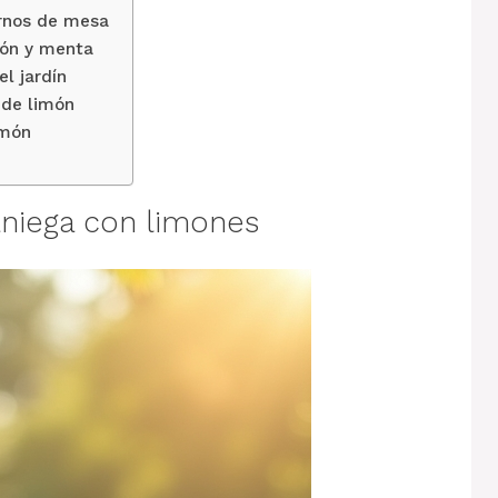
rnos de mesa
món y menta
l jardín
 de limón
imón
niega con limones