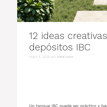
12 ideas creativas
depósitos IBC
mayo 4, 2025
por
Anna-Lena
Un tanque IBC puede ser práctico y bar