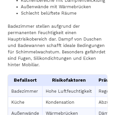
Küchenbereiche mit Dampfentwicklung
Außenwände mit Wärmebrücken
Schlecht belüftete Räume
Badezimmer stellen aufgrund der
permanenten Feuchtigkeit einen
Hauptrisikobereich dar. Dampf von Duschen
und Badewannen schafft ideale Bedingungen
für Schimmelwachstum. Besonders gefährdet
sind Fugen, Silikondichtungen und Ecken
hinter Mobiliar.
Befallsort
Risikofaktoren
Präven
Badezimmer
Hohe Luftfeuchtigkeit
Regelm
Küche
Kondensation
Abzugs
Außenwände
Wärmebrücken
Dämmun