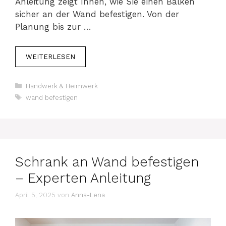
Anleitung zeigt Ihnen, wie Sie einen Balken
sicher an der Wand befestigen. Von der
Planung bis zur …
WEITERLESEN
Kategorien
Handwerk & Heimwerk
Schlagwörter
wand befestigen
Schrank an Wand befestigen
– Experten Anleitung
April 5, 2025
von
Anna-Lena