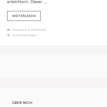
erleichtern. Dieser …
WEITERLESEN
Kategorien
Handwerk & Heimwerk
Schlagwörter
wand befestigen
ÜBER MICH