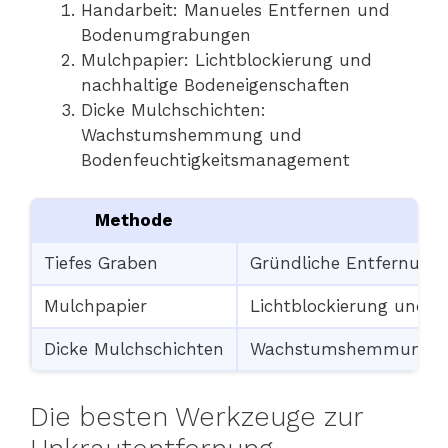
Handarbeit: Manueles Entfernen und
Bodenumgrabungen
Mulchpapier: Lichtblockierung und
nachhaltige Bodeneigenschaften
Dicke Mulchschichten:
Wachstumshemmung und
Bodenfeuchtigkeitsmanagement
Methode
Vo
Tiefes Graben
Gründliche Entfernung
Mulchpapier
Lichtblockierung und n
Dicke Mulchschichten
Wachstumshemmung un
Die besten Werkzeuge zur