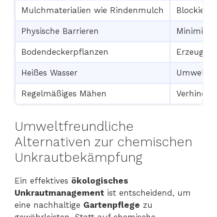
Mulchmaterialien wie Rindenmulch
Blockiert
Physische Barrieren
Minimiert
Bodendeckerpflanzen
Erzeugen
Heißes Wasser
Umweltfr
Regelmäßiges Mähen
Verhinder
Umweltfreundliche
Alternativen zur chemischen
Unkrautbekämpfung
Ein effektives
ökologisches
Unkrautmanagement
ist entscheidend, um
eine nachhaltige
Gartenpflege
zu
gewährleisten. Statt auf chemische