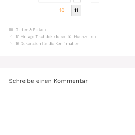
10
11
Kategorien
Garten & Balkon
10 Vintage Tischdeko Ideen für Hochzeiten
16 Dekoration für die Konfirmation
Schreibe einen Kommentar
Kommentar