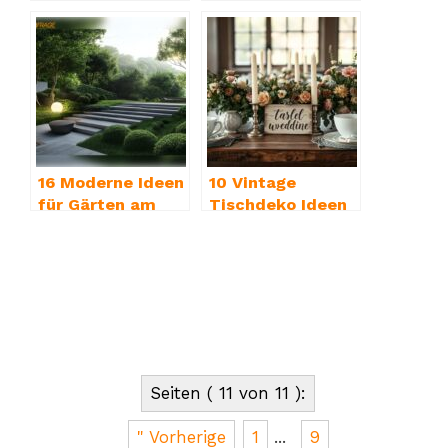
umweltfreundlich
Effektive
e Unkrautlösung
Methoden erklärt
16 Moderne Ideen
10 Vintage
für Gärten am
Tischdeko Ideen
Hang
für Hochzeiten
Seiten ( 11 von 11 ):
" Vorherige
1
...
9