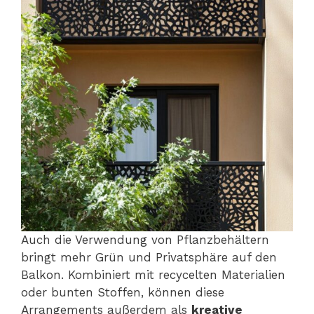
Auch die Verwendung von Pflanzbehältern
bringt mehr Grün und Privatsphäre auf den
Balkon. Kombiniert mit recycelten Materialien
oder bunten Stoffen, können diese
Arrangements außerdem als
kreative